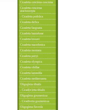
Cicadetta concinna concinna
Cicadetta concinna
arachnocepta
- Cicadetta podolica
Cicadetta dirfica
Cicadetta fangoana
Cicadetta hannekeae
Cicadetta kissavi
Cicadetta macedonica
Cicadetta montana
Cicadetta petryi
Cicadetta olympica
Cicadetta sibillae
Cicadetta karandila
Cicadetta mediterranea
Oligoglena tibialis
- Cicad(iv)etta tibialis
Oligoglena goumenissa
- Cicadivetta goumenissa
Oligoglena flaveola