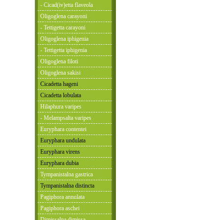
- Cicad(iv)etta flaveola
Oligoglena carayoni
- Tettigetta carayoni
Oligoglena iphigenia
- Tettigetta iphigenia
Oligoglena filoti
Oligoglena sakisi
Cicadetta hageni
Cicadetta lobulata
Hilaphura varipes
- Melampsalta varipes
Euryphara contentei
Euryphara undulata
Euryphara virens
Euryphara dubia
Tympanistalna gastrica
Tympanistalna distincta
Pagiphora annulata
Pagiphora aschei
Dimissalna dimissa