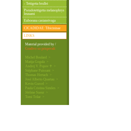
- Tettigetta brullei
Pseudotettigetta melanophrys
leunami
Euboeana castaneivaga
CICADIDAE: Tibicininae
LINKS
Material provided by /
Gradivo so prispevali:
Michel Boulard >
Matija Gogala >
Andrej V. Popov ♰ >
Stéphane Puissant >
Thomas Hertach >
José Alberto Quartau >
Kevin Gurcel >
Paula Cristina Simões >
Jérôme Sueur >
Tomi Trilar >