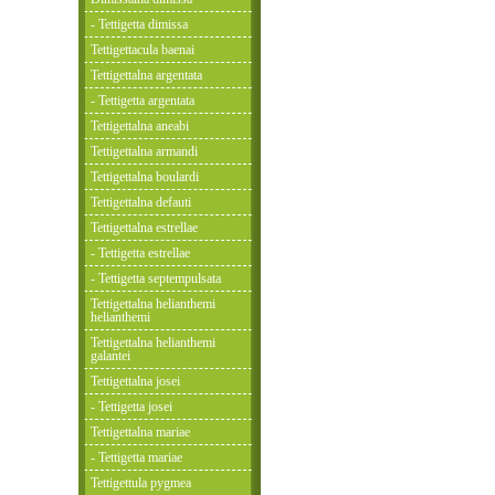
- Tettigetta dimissa
Tettigettacula baenai
Tettigettalna argentata
- Tettigetta argentata
Tettigettalna aneabi
Tettigettalna armandi
Tettigettalna boulardi
Tettigettalna defauti
Tettigettalna estrellae
- Tettigetta estrellae
- Tettigetta septempulsata
Tettigettalna helianthemi
helianthemi
Tettigettalna helianthemi
galantei
Tettigettalna josei
- Tettigetta josei
Tettigettalna mariae
- Tettigetta mariae
Tettigettula pygmea