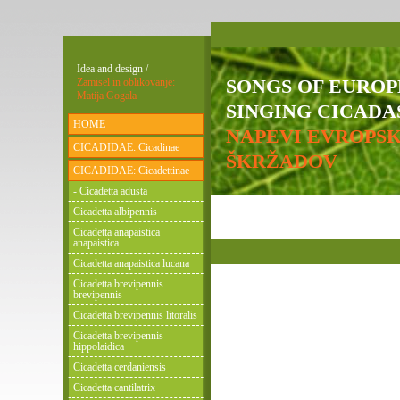
Idea and design /
SONGS OF EURO
Zamisel in oblikovanje:
Matija Gogala
SINGING CICADAS
HOME
NAPEVI EVROPS
CICADIDAE: Cicadinae
ŠKRŽADOV
CICADIDAE: Cicadettinae
- Cicadetta adusta
Cicadetta albipennis
Cicadetta anapaistica
anapaistica
Cicadetta anapaistica lucana
Cicadetta brevipennis
brevipennis
Cicadetta brevipennis litoralis
Cicadetta brevipennis
hippolaidica
Cicadetta cerdaniensis
Cicadetta cantilatrix