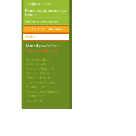
- Tettigetta brullei
Pseudotettigetta melanophrys
leunami
Euboeana castaneivaga
CICADIDAE: Tibicininae
LINKS
Material provided by /
Gradivo so prispevali:
Michel Boulard >
Matija Gogala >
Andrej V. Popov ♰ >
Stéphane Puissant >
Thomas Hertach >
José Alberto Quartau >
Kevin Gurcel >
Paula Cristina Simões >
Jérôme Sueur >
Tomi Trilar >