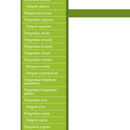
- Tettigetta dimissa
Tettigettacula baenai
Tettigettalna argentata
- Tettigetta argentata
Tettigettalna aneabi
Tettigettalna armandi
Tettigettalna boulardi
Tettigettalna defauti
Tettigettalna estrellae
- Tettigetta estrellae
- Tettigetta septempulsata
Tettigettalna helianthemi
helianthemi
Tettigettalna helianthemi
galantei
Tettigettalna josei
- Tettigetta josei
Tettigettalna mariae
- Tettigetta mariae
Tettigettula pygmea