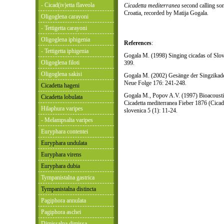
- Cicad(iv)etta flaveola
Cicadetta mediterranea
second calling so
Croatia, recorded by Matija Gogala.
Oligoglena carayoni
- Tettigetta carayoni
Oligoglena iphigenia
References
:
- Tettigetta iphigenia
Gogala M. (1998) Singing cicadas of Slove
Oligoglena filoti
399.
Oligoglena sakisi
Gogala M. (2002) Gesänge der Singzikade
Neue Folge 176: 241-248.
Cicadetta hageni
Gogala M., Popov A.V. (1997) Bioacoustics
Cicadetta lobulata
Cicadetta mediterranea Fieber 1876 (Cicad
Hilaphura varipes
slovenica 5 (1): 11-24.
- Melampsalta varipes
Euryphara contentei
Euryphara undulata
Euryphara virens
Euryphara dubia
Tympanistalna gastrica
Tympanistalna distincta
Pagiphora annulata
Pagiphora aschei
Dimissalna dimissa