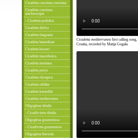
Cicadetta concinna concinna
Cicadetta concinna
arachnocepta
- Cicadetta podolica
Cicadetta dirfica
Cicadetta fangoana
Cicadetta mediterranea
first calling song,
Cicadetta hannekeae
Croatia, recorded by Matija Gogala.
Cicadetta kissavi
Cicadetta macedonica
Cicadetta montana
Cicadetta petryi
Cicadetta olympica
Cicadetta sibillae
Cicadetta karandila
Cicadetta mediterranea
Oligoglena tibialis
- Cicad(iv)etta tibialis
Oligoglena goumenissa
- Cicadivetta goumenissa
Oligoglena flaveola