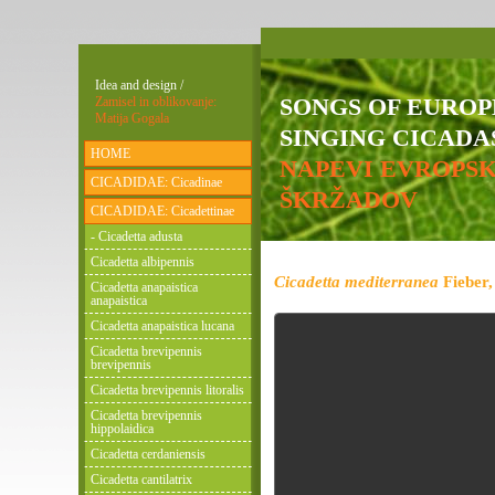
Idea and design /
SONGS OF EURO
Zamisel in oblikovanje:
Matija Gogala
SINGING CICADAS
HOME
NAPEVI EVROPS
CICADIDAE: Cicadinae
ŠKRŽADOV
CICADIDAE: Cicadettinae
- Cicadetta adusta
Cicadetta albipennis
Cicadetta mediterranea
Fieber,
Cicadetta anapaistica
anapaistica
Cicadetta anapaistica lucana
Cicadetta brevipennis
brevipennis
Cicadetta brevipennis litoralis
Cicadetta brevipennis
hippolaidica
Cicadetta cerdaniensis
Cicadetta cantilatrix