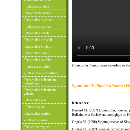
- Tettigetta dimissa
Tettigettacula baenai
Tettigettalna argentata
- Tettigetta argentata
Tettigettalna aneabi
Tettigettalna armandi
Tettigettalna boulardi
Tettigettalna defauti
Tettigettalna estrellae
Dimissalna dimissa
same recording as abo
- Tettigetta estrellae
- Tettigetta septempulsata
Tettigettalna helianthemi
helianthemi
Synonim:
Tettigetta dimissa
(Ha
Tettigettalna helianthemi
galantei
----------------------------------------------
Tettigettalna josei
References
:
- Tettigetta josei
Boulard M. (2007)
Dimissalna
, nouveau 
Tettigettalna mariae
Bulletin de la Société entomologique de F
- Tettigetta mariae
Gogala M. (1998) Singing cicadas of Slove
Tettigettula pygmea
Gogala M. (2002) Gesänge der Singzikade