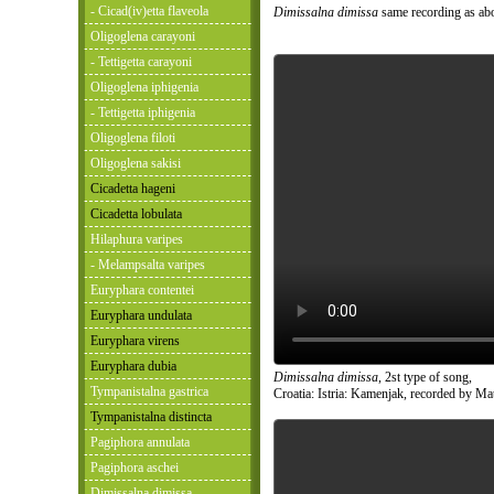
- Cicad(iv)etta flaveola
Dimissalna dimissa
same recording as abo
Oligoglena carayoni
- Tettigetta carayoni
Oligoglena iphigenia
- Tettigetta iphigenia
Oligoglena filoti
Oligoglena sakisi
Cicadetta hageni
Cicadetta lobulata
Hilaphura varipes
- Melampsalta varipes
Euryphara contentei
Euryphara undulata
Euryphara virens
Euryphara dubia
Dimissalna dimissa
, 2st type of song,
Tympanistalna gastrica
Croatia: Istria: Kamenjak, recorded by Ma
Tympanistalna distincta
Pagiphora annulata
Pagiphora aschei
Dimissalna dimissa