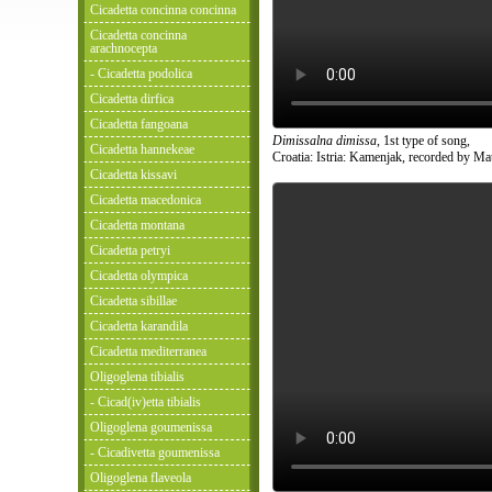
Cicadetta concinna concinna
Cicadetta concinna
arachnocepta
- Cicadetta podolica
Cicadetta dirfica
Cicadetta fangoana
Dimissalna dimissa
, 1st type of song,
Cicadetta hannekeae
Croatia: Istria: Kamenjak, recorded by Ma
Cicadetta kissavi
Cicadetta macedonica
Cicadetta montana
Cicadetta petryi
Cicadetta olympica
Cicadetta sibillae
Cicadetta karandila
Cicadetta mediterranea
Oligoglena tibialis
- Cicad(iv)etta tibialis
Oligoglena goumenissa
- Cicadivetta goumenissa
Oligoglena flaveola