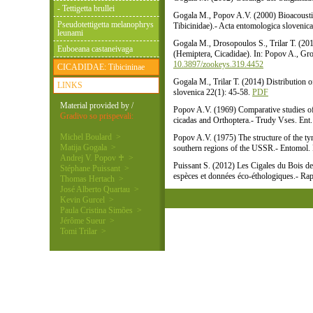
- Tettigetta brullei
Gogala M., Popov A.V. (2000) Bioacoustics
Pseudotettigetta melanophrys
Tibicinidae).- Acta entomologica slovenica
leunami
Gogala M., Drosopoulos S., Trilar T. (201
Euboeana castaneivaga
(Hemiptera, Cicadidae). In: Popov A., G
10.3897/zookeys.319.4452
CICADIDAE: Tibicininae
Gogala M., Trilar T. (2014) Distribution 
LINKS
slovenica 22(1): 45-58.
PDF
Material provided by /
Popov A.V. (1969) Comparative studies of 
Gradivo so prispevali:
cicadas and Orthoptera.- Trudy Vses. Ent
Michel Boulard >
Popov A.V. (1975) The structure of the tym
Matija Gogala >
southern regions of the USSR.- Entomol. 
Andrej V. Popov ♰ >
Puissant S. (2012) Les Cigales du Bois de
Stéphane Puissant >
espèces et données éco-éthologiques.- R
Thomas Hertach >
José Alberto Quartau >
Kevin Gurcel >
Paula Cristina Simões >
Jérôme Sueur >
Tomi Trilar >