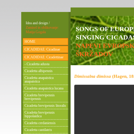
Idea and design /
SONGS OF EURO
Zamisel in oblikovanje:
Matija Gogala
SINGING CICADAS
HOME
NAPEVI EVROPS
CICADIDAE: Cicadinae
ŠKRŽADOV
CICADIDAE: Cicadettinae
- Cicadetta adusta
Cicadetta albipennis
Dimissalna dimissa
(Hagen, 18
Cicadetta anapaistica
anapaistica
Cicadetta anapaistica lucana
Cicadetta brevipennis
brevipennis
Cicadetta brevipennis litoralis
Cicadetta brevipennis
hippolaidica
Cicadetta cerdaniensis
Cicadetta cantilatrix