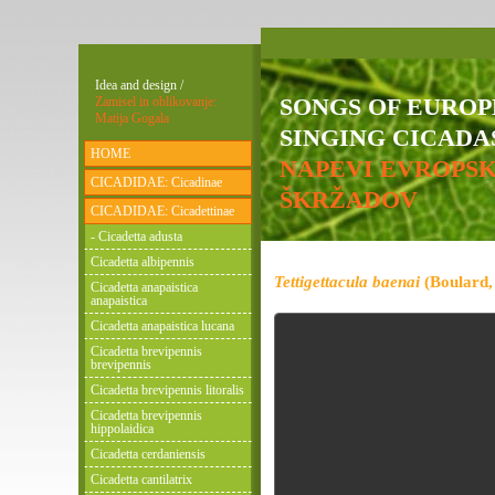
Idea and design /
SONGS OF EURO
Zamisel in oblikovanje:
Matija Gogala
SINGING CICADAS
HOME
NAPEVI EVROPS
CICADIDAE: Cicadinae
ŠKRŽADOV
CICADIDAE: Cicadettinae
- Cicadetta adusta
Cicadetta albipennis
Tettigettacula baenai
(Boulard,
Cicadetta anapaistica
anapaistica
Cicadetta anapaistica lucana
Cicadetta brevipennis
brevipennis
Cicadetta brevipennis litoralis
Cicadetta brevipennis
hippolaidica
Cicadetta cerdaniensis
Cicadetta cantilatrix