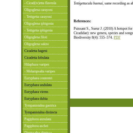
- Cicad(iv)etta flaveola
Tettigettacula baenai
, same recording as a
Oligoglena carayoni
- Tettigetta carayoni
References:
Oligoglena iphigenia
Puissant S., Sueur J. (2010) A hotspot for
- Tettigetta iphigenia
Cicadidae): new genera, species and song
Oligoglena filoti
Biodiversity 8(4): 555–574.
PDF
Oligoglena sakisi
Cicadetta hageni
Cicadetta lobulata
Hilaphura varipes
- Melampsalta varipes
Euryphara contentei
Euryphara undulata
Euryphara virens
Euryphara dubia
Tympanistalna gastrica
Tympanistalna distincta
Pagiphora annulata
Pagiphora aschei
Dimissalna dimissa