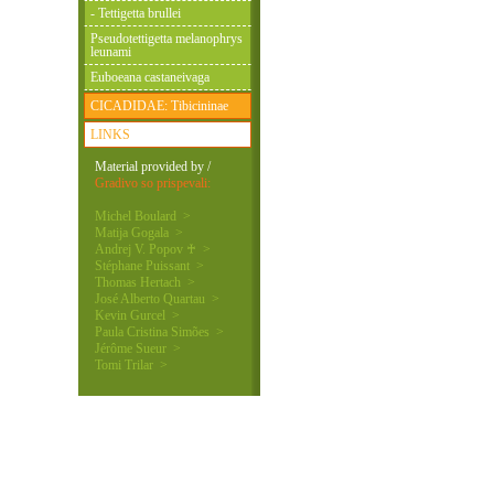
- Tettigetta brullei
Pseudotettigetta melanophrys
leunami
Euboeana castaneivaga
CICADIDAE: Tibicininae
LINKS
Material provided by /
Gradivo so prispevali:
Michel Boulard >
Matija Gogala >
Andrej V. Popov ♰ >
Stéphane Puissant >
Thomas Hertach >
José Alberto Quartau >
Kevin Gurcel >
Paula Cristina Simões >
Jérôme Sueur >
Tomi Trilar >