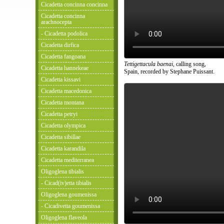
Cicadetta concinna concinna
Cicadetta concinna
arachnocepta
- Cicadetta podolica
Cicadetta dirfica
Cicadetta fangoana
Tettigettacula baenai
, calling song,
Cicadetta hannekeae
Spain, recorded by Stephane Puissant.
Cicadetta kissavi
Cicadetta macedonica
Cicadetta montana
Cicadetta petryi
Cicadetta olympica
Cicadetta sibillae
Cicadetta karandila
Cicadetta mediterranea
Oligoglena tibialis
- Cicad(iv)etta tibialis
Oligoglena goumenissa
- Cicadivetta goumenissa
Oligoglena flaveola