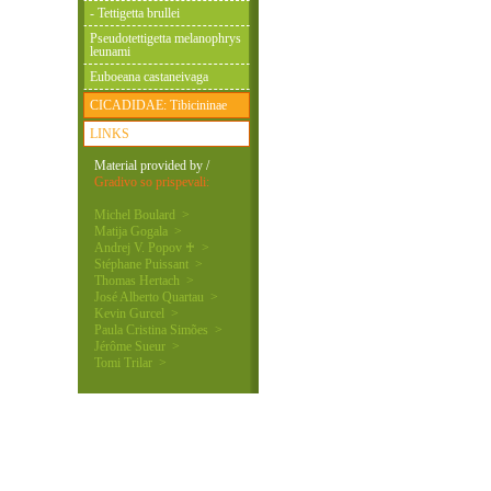
- Tettigetta brullei
Pseudotettigetta melanophrys
leunami
Euboeana castaneivaga
CICADIDAE: Tibicininae
LINKS
Material provided by /
Gradivo so prispevali:
Michel Boulard >
Matija Gogala >
Andrej V. Popov ♰ >
Stéphane Puissant >
Thomas Hertach >
José Alberto Quartau >
Kevin Gurcel >
Paula Cristina Simões >
Jérôme Sueur >
Tomi Trilar >