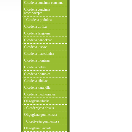
Cicadetta concinna concinna
Cicadetta concinna
arachnocepta
- Cicadetta podolica
Cicadetta dirfica
Cicadetta fangoana
Cicadetta hannekeae
Cicadetta kissavi
Cicadetta macedonica
Cicadetta montana
Cicadetta petryi
Cicadetta olympica
Cicadetta sibillae
Cicadetta karandila
Cicadetta mediterranea
Oligoglena tibialis
- Cicad(iv)etta tibialis
Oligoglena goumenissa
- Cicadivetta goumenissa
Oligoglena flaveola