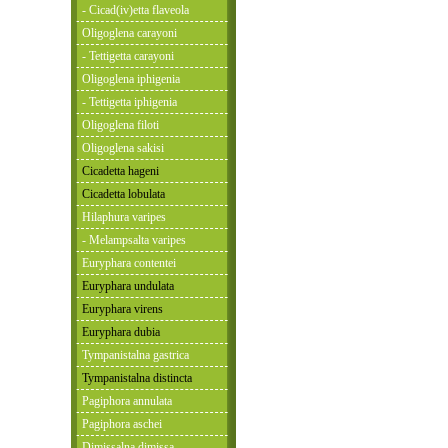
- Cicad(iv)etta flaveola
Oligoglena carayoni
- Tettigetta carayoni
Oligoglena iphigenia
- Tettigetta iphigenia
Oligoglena filoti
Oligoglena sakisi
Cicadetta hageni
Cicadetta lobulata
Hilaphura varipes
- Melampsalta varipes
Euryphara contentei
Euryphara undulata
Euryphara virens
Euryphara dubia
Tympanistalna gastrica
Tympanistalna distincta
Pagiphora annulata
Pagiphora aschei
Dimissalna dimissa