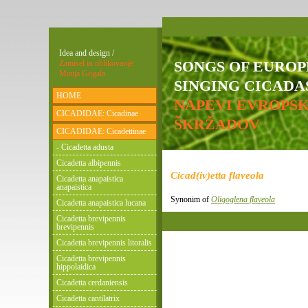
Idea and design /
SONGS OF EURO
Zamisel in oblikovanje:
Matija Gogala
SINGING CICADAS
HOME
NAPEVI EVROPS
CICADIDAE: Cicadinae
ŠKRŽADOV
CICADIDAE: Cicadettinae
- Cicadetta adusta
Cicadetta albipennis
Cicad(iv)etta flaveola
Cicadetta anapaistica
anapaistica
Synonim of
Oligoglena flaveola
Cicadetta anapaistica lucana
Cicadetta brevipennis
brevipennis
Cicadetta brevipennis litoralis
Cicadetta brevipennis
hippolaidica
Cicadetta cerdaniensis
Cicadetta cantilatrix