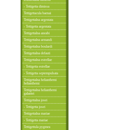
- Tettigetta dimissa
Tettigettacula baenai
Tettigettalna argentata
- Tettigetta argentata
Tettigettalna aneabi
Tettigettalna armandi
Tettigettalna boulardi
Tettigettalna defauti
Tettigettalna estrellae
- Tettigetta estrellae
- Tettigetta septempulsata
Tettigettalna helianthemi
helianthemi
Tettigettalna helianthemi
galantei
Tettigettalna josei
- Tettigetta josei
Tettigettalna mariae
- Tettigetta mariae
Tettigettula pygmea