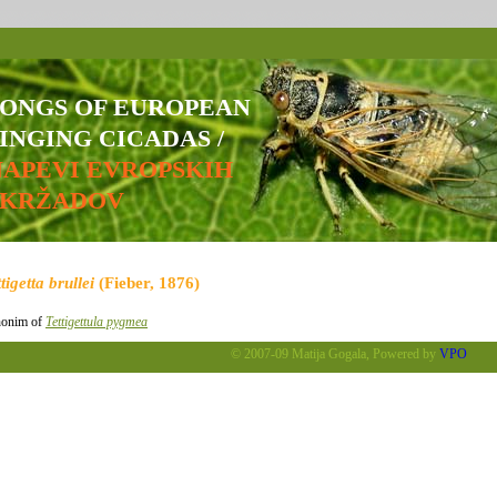
SONGS OF EUROPEAN
INGING CICADAS /
NAPEVI EVROPSKIH
ŠKRŽADOV
tigetta brullei
(Fieber, 1876)
onim of
Tettigettula pygmea
© 2007-09 Matija Gogala, Powered by
VPO