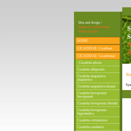
Idea and design /
Zamisel in oblikovanje:
Matija Gogala
S
HOME
CICADIDAE: Cicadinae
CICADIDAE: Cicadettinae
- Cicadetta adusta
Cicadetta albipennis
Tet
Cicadetta anapaistica
anapaistica
Syn
Cicadetta anapaistica lucana
Cicadetta brevipennis
brevipennis
Cicadetta brevipennis litoralis
Cicadetta brevipennis
hippolaidica
Cicadetta cerdaniensis
Cicadetta cantilatrix