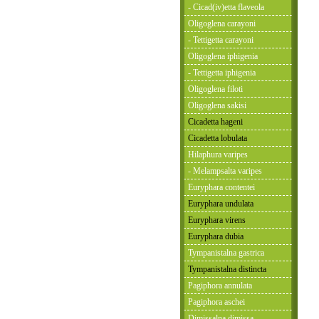
- Cicad(iv)etta flaveola
Oligoglena carayoni
- Tettigetta carayoni
Oligoglena iphigenia
- Tettigetta iphigenia
Oligoglena filoti
Oligoglena sakisi
Cicadetta hageni
Cicadetta lobulata
Hilaphura varipes
- Melampsalta varipes
Euryphara contentei
Euryphara undulata
Euryphara virens
Euryphara dubia
Tympanistalna gastrica
Tympanistalna distincta
Pagiphora annulata
Pagiphora aschei
Dimissalna dimissa