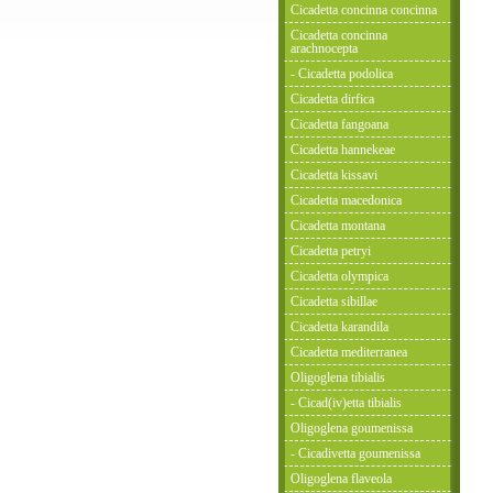
Cicadetta concinna concinna
Cicadetta concinna
arachnocepta
- Cicadetta podolica
Cicadetta dirfica
Cicadetta fangoana
Cicadetta hannekeae
Cicadetta kissavi
Cicadetta macedonica
Cicadetta montana
Cicadetta petryi
Cicadetta olympica
Cicadetta sibillae
Cicadetta karandila
Cicadetta mediterranea
Oligoglena tibialis
- Cicad(iv)etta tibialis
Oligoglena goumenissa
- Cicadivetta goumenissa
Oligoglena flaveola