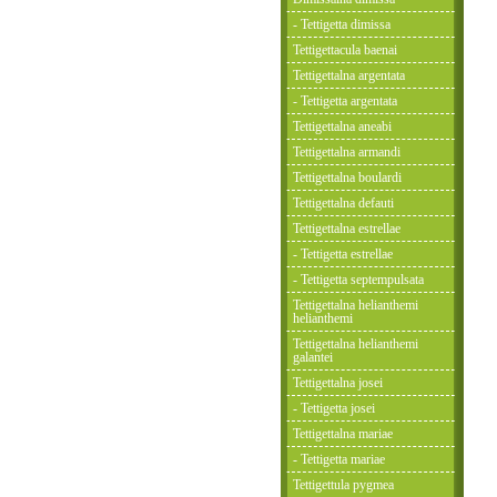
- Tettigetta dimissa
Tettigettacula baenai
Tettigettalna argentata
- Tettigetta argentata
Tettigettalna aneabi
Tettigettalna armandi
Tettigettalna boulardi
Tettigettalna defauti
Tettigettalna estrellae
- Tettigetta estrellae
- Tettigetta septempulsata
Tettigettalna helianthemi
helianthemi
Tettigettalna helianthemi
galantei
Tettigettalna josei
- Tettigetta josei
Tettigettalna mariae
- Tettigetta mariae
Tettigettula pygmea