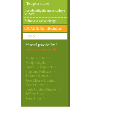
- Tettigetta brullei
Pseudotettigetta melanophrys
leunami
Euboeana castaneivaga
CICADIDAE: Tibicininae
LINKS
Material provided by /
Gradivo so prispevali:
Michel Boulard >
Matija Gogala >
Andrej V. Popov ♰ >
Stéphane Puissant >
Thomas Hertach >
José Alberto Quartau >
Kevin Gurcel >
Paula Cristina Simões >
Jérôme Sueur >
Tomi Trilar >