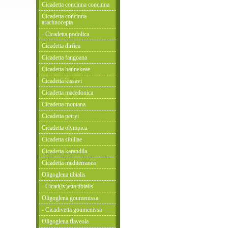
Cicadetta concinna concinna
Cicadetta concinna
arachnocepta
- Cicadetta podolica
Cicadetta dirfica
Cicadetta fangoana
Cicadetta hannekeae
Cicadetta kissavi
Cicadetta macedonica
Cicadetta montana
Cicadetta petryi
Cicadetta olympica
Cicadetta sibillae
Cicadetta karandila
Cicadetta mediterranea
Oligoglena tibialis
- Cicad(iv)etta tibialis
Oligoglena goumenissa
- Cicadivetta goumenissa
Oligoglena flaveola