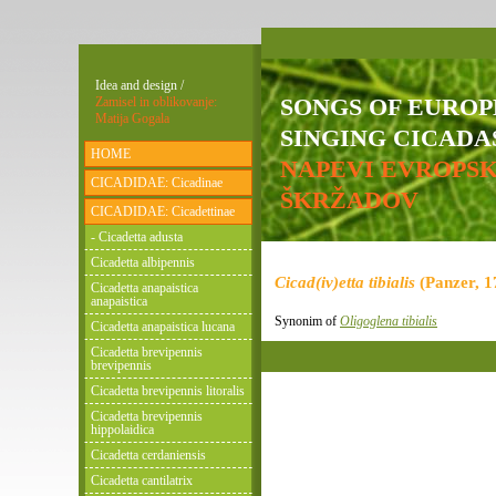
Idea and design /
SONGS OF EURO
Zamisel in oblikovanje:
Matija Gogala
SINGING CICADAS
HOME
NAPEVI EVROPS
CICADIDAE: Cicadinae
ŠKRŽADOV
CICADIDAE: Cicadettinae
- Cicadetta adusta
Cicadetta albipennis
Cicad(iv)etta tibialis
(Panzer, 1
Cicadetta anapaistica
anapaistica
Synonim of
Oligoglena tibialis
Cicadetta anapaistica lucana
Cicadetta brevipennis
brevipennis
Cicadetta brevipennis litoralis
Cicadetta brevipennis
hippolaidica
Cicadetta cerdaniensis
Cicadetta cantilatrix