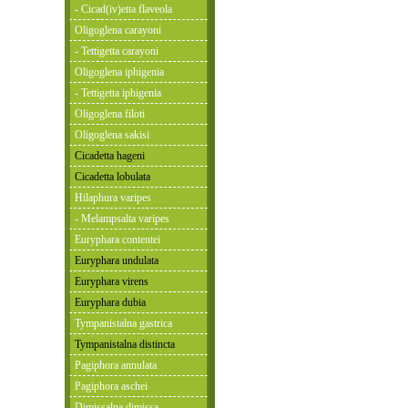
- Cicad(iv)etta flaveola
Oligoglena carayoni
- Tettigetta carayoni
Oligoglena iphigenia
- Tettigetta iphigenia
Oligoglena filoti
Oligoglena sakisi
Cicadetta hageni
Cicadetta lobulata
Hilaphura varipes
- Melampsalta varipes
Euryphara contentei
Euryphara undulata
Euryphara virens
Euryphara dubia
Tympanistalna gastrica
Tympanistalna distincta
Pagiphora annulata
Pagiphora aschei
Dimissalna dimissa