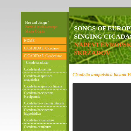
Idea and design /
SONGS OF EURO
Zamisel in oblikovanje:
Matija Gogala
SINGING CICADAS
HOME
NAPEVI EVROPS
CICADIDAE: Cicadinae
ŠKRŽADOV
CICADIDAE: Cicadettinae
- Cicadetta adusta
Cicadetta albipennis
Cicadetta anapaistica lucana
He
Cicadetta anapaistica
anapaistica
Cicadetta anapaistica lucana
Cicadetta brevipennis
brevipennis
Cicadetta brevipennis litoralis
Cicadetta brevipennis
hippolaidica
Cicadetta cerdaniensis
Cicadetta cantilatrix