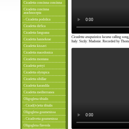
Cicadetta concinna concinna
Cicadetta concinna
arachnocepta
- Cicadetta podolica
Cicadetta dirfica
Cicadetta fangoana
Cicadetta anapaistica lucana
calling song
Cicadetta hannekeae
Italy: Sicily: Madonie. Recorded by Thom
Cicadetta kissavi
Cicadetta macedonica
Cicadetta montana
Cicadetta petryi
Cicadetta olympica
Cicadetta sibillae
Cicadetta karandila
Cicadetta mediterranea
Oligoglena tibialis
- Cicad(iv)etta tibialis
Oligoglena goumenissa
- Cicadivetta goumenissa
Oligoglena flaveola