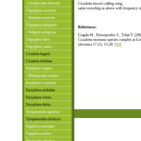
- Cicad(iv)etta flaveola
Cicadetta kissavi
calling song,
same recording as above with frequency r
Oligoglena carayoni
- Tettigetta carayoni
Oligoglena iphigenia
References:
- Tettigetta iphigenia
Gogala M., Drosopoulos S., Trilar T. (20
Oligoglena filoti
Cicadetta montana
species complex in Gre
slovenica 17 (1): 13-28.
PDF
Oligoglena sakisi
Cicadetta hageni
Cicadetta lobulata
Hilaphura varipes
- Melampsalta varipes
Euryphara contentei
Euryphara undulata
Euryphara virens
Euryphara dubia
Tympanistalna gastrica
Tympanistalna distincta
Pagiphora annulata
Pagiphora aschei
Dimissalna dimissa