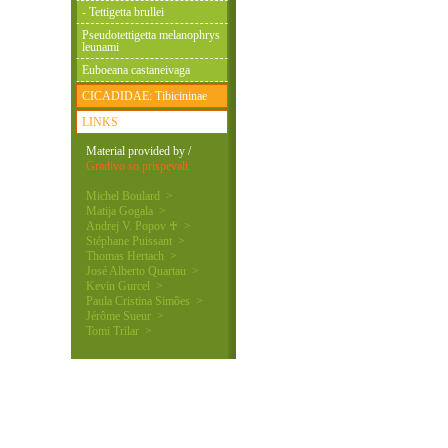
- Tettigetta brullei
Pseudotettigetta melanophrys
leunami
Euboeana castaneivaga
CICADIDAE: Tibicininae
LINKS
Material provided by /
Gradivo so prispevali:
Michel Boulard >
Matija Gogala >
Andrej V. Popov ♰ >
Stéphane Puissant >
Thomas Hertach >
José Alberto Quartau >
Kevin Gurcel >
Paula Cristina Simões >
Jérôme Sueur >
Tomi Trilar >