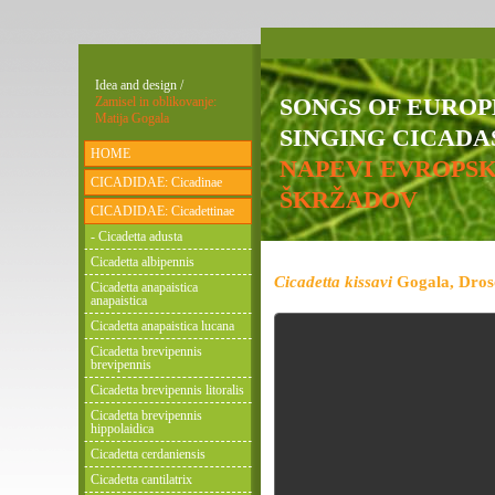
Idea and design /
SONGS OF EURO
Zamisel in oblikovanje:
Matija Gogala
SINGING CICADAS
HOME
NAPEVI EVROPS
CICADIDAE: Cicadinae
ŠKRŽADOV
CICADIDAE: Cicadettinae
- Cicadetta adusta
Cicadetta albipennis
Cicadetta kissavi
Gogala, Droso
Cicadetta anapaistica
anapaistica
Cicadetta anapaistica lucana
Cicadetta brevipennis
brevipennis
Cicadetta brevipennis litoralis
Cicadetta brevipennis
hippolaidica
Cicadetta cerdaniensis
Cicadetta cantilatrix