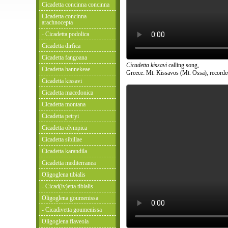
Cicadetta concinna concinna
Cicadetta concinna
arachnocepta
- Cicadetta podolica
Cicadetta dirfica
Cicadetta fangoana
Cicadetta kissavi
calling song,
Cicadetta hannekeae
Greece: Mt. Kissavos (Mt. Ossa), recorde
Cicadetta kissavi
Cicadetta macedonica
Cicadetta montana
Cicadetta petryi
Cicadetta olympica
Cicadetta sibillae
Cicadetta karandila
Cicadetta mediterranea
Oligoglena tibialis
- Cicad(iv)etta tibialis
Oligoglena goumenissa
- Cicadivetta goumenissa
Oligoglena flaveola