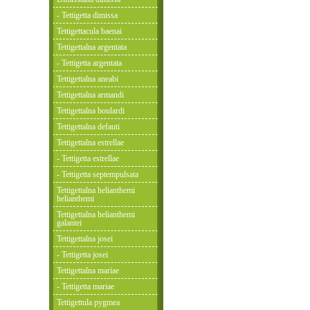
- Tettigetta dimissa
Tettigettacula baenai
Tettigettalna argentata
- Tettigetta argentata
Tettigettalna aneabi
Tettigettalna armandi
Tettigettalna boulardi
Tettigettalna defauti
Tettigettalna estrellae
- Tettigetta estrellae
- Tettigetta septempulsata
Tettigettalna helianthemi
helianthemi
Tettigettalna helianthemi
galantei
Tettigettalna josei
- Tettigetta josei
Tettigettalna mariae
- Tettigetta mariae
Tettigettula pygmea