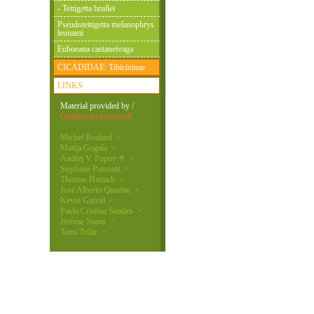
- Tettigetta brullei
Pseudotettigetta melanophrys
leunami
Euboeana castaneivaga
CICADIDAE: Tibicininae
LINKS
Material provided by /
Gradivo so prispevali:
Michel Boulard >
Matija Gogala >
Andrej V. Popov ♰ >
Stéphane Puissant >
Thomas Hertach >
José Alberto Quartau >
Kevin Gurcel >
Paula Cristina Simões >
Jérôme Sueur >
Tomi Trilar >