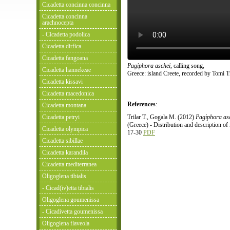
Cicadetta concinna concinna
Cicadetta concinna
arachnocepta
- Cicadetta podolica
Cicadetta dirfica
Cicadetta fangoana
Pagiphora aschei
, calling song,
Cicadetta hannekeae
Greece: island Creete, recorded by Tomi Tr
Cicadetta kissavi
Cicadetta macedonica
References
:
Cicadetta montana
Cicadetta petryi
Trilar T., Gogala M. (2012)
Pagiphora as
(Greece) - Distribution and description of
Cicadetta olympica
17-30
PDF
Cicadetta sibillae
Cicadetta karandila
Cicadetta mediterranea
Oligoglena tibialis
- Cicad(iv)etta tibialis
Oligoglena goumenissa
- Cicadivetta goumenissa
Oligoglena flaveola