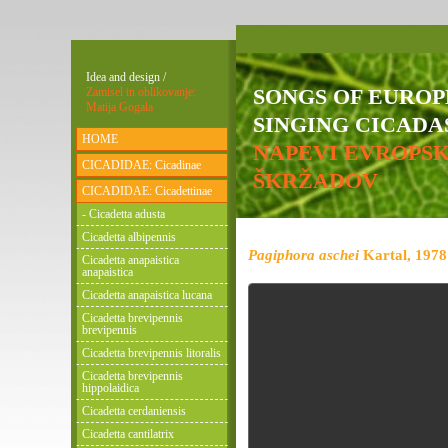
Idea and design /
SONGS OF EURO
Zamisel in oblikovanje:
Matija Gogala
SINGING CICADAS
HOME
NAPEVI EVROPS
CICADIDAE: Cicadinae
ŠKRŽADOV
CICADIDAE: Cicadettinae
- Cicadetta adusta
Cicadetta albipennis
Pagiphora aschei
Kartal, 1978
Cicadetta anapaistica
anapaistica
Cicadetta anapaistica lucana
Cicadetta brevipennis
brevipennis
Cicadetta brevipennis litoralis
Cicadetta brevipennis
hippolaidica
Cicadetta cerdaniensis
Cicadetta cantilatrix