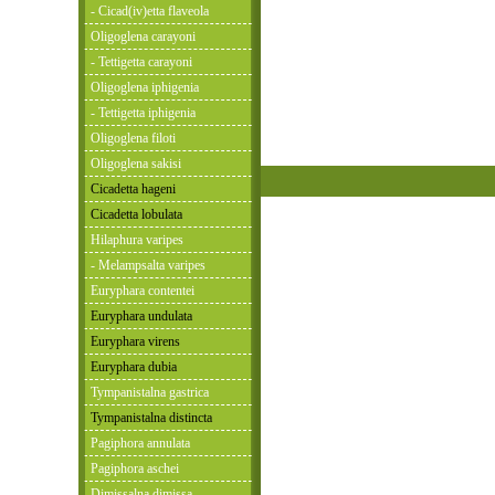
- Cicad(iv)etta flaveola
Oligoglena carayoni
- Tettigetta carayoni
Oligoglena iphigenia
- Tettigetta iphigenia
Oligoglena filoti
Oligoglena sakisi
Cicadetta hageni
Cicadetta lobulata
Hilaphura varipes
- Melampsalta varipes
Euryphara contentei
Euryphara undulata
Euryphara virens
Euryphara dubia
Tympanistalna gastrica
Tympanistalna distincta
Pagiphora annulata
Pagiphora aschei
Dimissalna dimissa