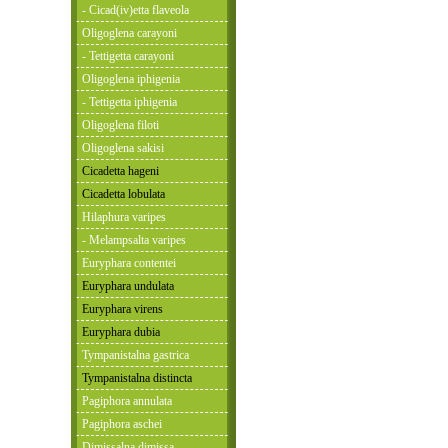
- Cicad(iv)etta flaveola
Oligoglena carayoni
- Tettigetta carayoni
Oligoglena iphigenia
- Tettigetta iphigenia
Oligoglena filoti
Oligoglena sakisi
Cicadetta hageni
Cicadetta lobulata
Hilaphura varipes
- Melampsalta varipes
Euryphara contentei
Euryphara undulata
Euryphara virens
Euryphara dubia
Tympanistalna gastrica
Tympanistalna distincta
Pagiphora annulata
Pagiphora aschei
Dimissalna dimissa