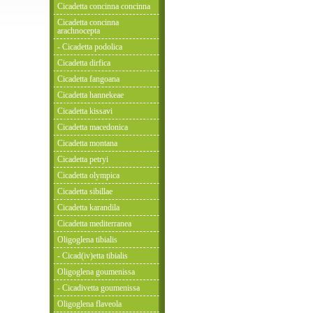
Cicadetta concinna concinna
Cicadetta concinna
arachnocepta
- Cicadetta podolica
Cicadetta dirfica
Cicadetta fangoana
Cicadetta hannekeae
Cicadetta kissavi
Cicadetta macedonica
Cicadetta montana
Cicadetta petryi
Cicadetta olympica
Cicadetta sibillae
Cicadetta karandila
Cicadetta mediterranea
Oligoglena tibialis
- Cicad(iv)etta tibialis
Oligoglena goumenissa
- Cicadivetta goumenissa
Oligoglena flaveola