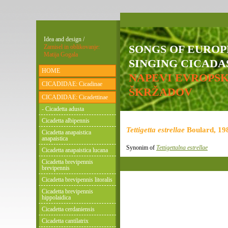
Idea and design /
SONGS OF EURO
Zamisel in oblikovanje:
Matija Gogala
SINGING CICADAS
HOME
NAPEVI EVROPS
CICADIDAE: Cicadinae
ŠKRŽADOV
CICADIDAE: Cicadettinae
- Cicadetta adusta
Cicadetta albipennis
Tettigetta estrellae
Boulard, 19
Cicadetta anapaistica
anapaistica
Synonim of
Tettigettalna estrellae
Cicadetta anapaistica lucana
Cicadetta brevipennis
brevipennis
Cicadetta brevipennis litoralis
Cicadetta brevipennis
hippolaidica
Cicadetta cerdaniensis
Cicadetta cantilatrix