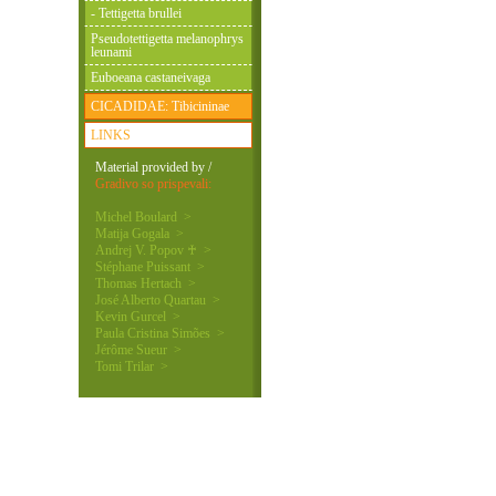
- Tettigetta brullei
Pseudotettigetta melanophrys
leunami
Euboeana castaneivaga
CICADIDAE: Tibicininae
LINKS
Material provided by /
Gradivo so prispevali:
Michel Boulard >
Matija Gogala >
Andrej V. Popov ♰ >
Stéphane Puissant >
Thomas Hertach >
José Alberto Quartau >
Kevin Gurcel >
Paula Cristina Simões >
Jérôme Sueur >
Tomi Trilar >