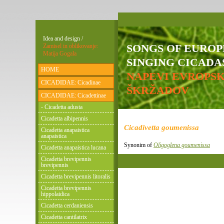
Idea and design /
SONGS OF EURO
Zamisel in oblikovanje:
Matija Gogala
SINGING CICADAS
HOME
NAPEVI EVROPS
CICADIDAE: Cicadinae
ŠKRŽADOV
CICADIDAE: Cicadettinae
- Cicadetta adusta
Cicadetta albipennis
Cicadivetta goumenissa
Cicadetta anapaistica
anapaistica
Synonim of
Oligoglena goumenissa
Cicadetta anapaistica lucana
Cicadetta brevipennis
brevipennis
Cicadetta brevipennis litoralis
Cicadetta brevipennis
hippolaidica
Cicadetta cerdaniensis
Cicadetta cantilatrix