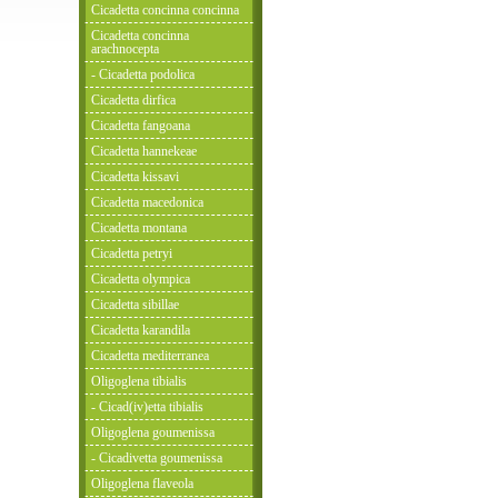
Cicadetta concinna concinna
Cicadetta concinna
arachnocepta
- Cicadetta podolica
Cicadetta dirfica
Cicadetta fangoana
Cicadetta hannekeae
Cicadetta kissavi
Cicadetta macedonica
Cicadetta montana
Cicadetta petryi
Cicadetta olympica
Cicadetta sibillae
Cicadetta karandila
Cicadetta mediterranea
Oligoglena tibialis
- Cicad(iv)etta tibialis
Oligoglena goumenissa
- Cicadivetta goumenissa
Oligoglena flaveola