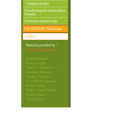
- Tettigetta brullei
Pseudotettigetta melanophrys
leunami
Euboeana castaneivaga
CICADIDAE: Tibicininae
LINKS
Material provided by /
Gradivo so prispevali:
Michel Boulard >
Matija Gogala >
Andrej V. Popov ♰ >
Stéphane Puissant >
Thomas Hertach >
José Alberto Quartau >
Kevin Gurcel >
Paula Cristina Simões >
Jérôme Sueur >
Tomi Trilar >