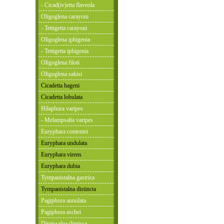
- Cicad(iv)etta flaveola
Oligoglena carayoni
- Tettigetta carayoni
Oligoglena iphigenia
- Tettigetta iphigenia
Oligoglena filoti
Oligoglena sakisi
Cicadetta hageni
Cicadetta lobulata
Hilaphura varipes
- Melampsalta varipes
Euryphara contentei
Euryphara undulata
Euryphara virens
Euryphara dubia
Tympanistalna gastrica
Tympanistalna distincta
Pagiphora annulata
Pagiphora aschei
Dimissalna dimissa