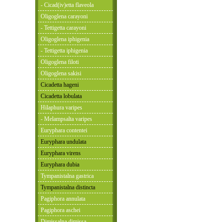
- Cicad(iv)etta flaveola
Oligoglena carayoni
- Tettigetta carayoni
Oligoglena iphigenia
- Tettigetta iphigenia
Oligoglena filoti
Oligoglena sakisi
Cicadetta hageni
Cicadetta lobulata
Hilaphura varipes
- Melampsalta varipes
Euryphara contentei
Euryphara undulata
Euryphara virens
Euryphara dubia
Tympanistalna gastrica
Tympanistalna distincta
Pagiphora annulata
Pagiphora aschei
Dimissalna dimissa