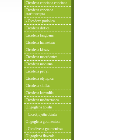
Cicadetta concinna concinna
Cicadetta concinna
arachnocepta
- Cicadetta podolica
Cicadetta dirfica
Cicadetta fangoana
Cicadetta hannekeae
Cicadetta kissavi
Cicadetta macedonica
Cicadetta montana
Cicadetta petryi
Cicadetta olympica
Cicadetta sibillae
Cicadetta karandila
Cicadetta mediterranea
Oligoglena tibialis
- Cicad(iv)etta tibialis
Oligoglena goumenissa
- Cicadivetta goumenissa
Oligoglena flaveola