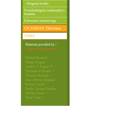
- Tettigetta brullei
Pseudotettigetta melanophrys
leunami
Euboeana castaneivaga
CICADIDAE: Tibicininae
LINKS
Material provided by /
Gradivo so prispevali:
Michel Boulard >
Matija Gogala >
Andrej V. Popov ♰ >
Stéphane Puissant >
Thomas Hertach >
José Alberto Quartau >
Kevin Gurcel >
Paula Cristina Simões >
Jérôme Sueur >
Tomi Trilar >