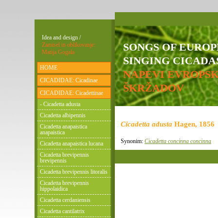
Idea and design /
SONGS OF EURO
Zamisel in oblikovanje:
Matija Gogala
SINGING CICADAS
HOME
NAPEVI EVROPS
CICADIDAE: Cicadinae
ŠKRŽADOV
CICADIDAE: Cicadettinae
- Cicadetta adusta
Cicadetta albipennis
Cicadetta adusta
Hagen, 1856
Cicadetta anapaistica
anapaistica
Synonim:
Cicadetta concinna concinna
Cicadetta anapaistica lucana
Cicadetta brevipennis
brevipennis
Cicadetta brevipennis litoralis
Cicadetta brevipennis
hippolaidica
Cicadetta cerdaniensis
Cicadetta cantilatrix