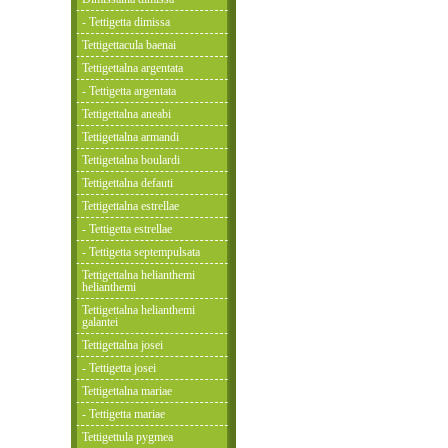
- Tettigetta dimissa
Tettigettacula baenai
Tettigettalna argentata
- Tettigetta argentata
Tettigettalna aneabi
Tettigettalna armandi
Tettigettalna boulardi
Tettigettalna defauti
Tettigettalna estrellae
- Tettigetta estrellae
- Tettigetta septempulsata
Tettigettalna helianthemi
helianthemi
Tettigettalna helianthemi
galantei
Tettigettalna josei
- Tettigetta josei
Tettigettalna mariae
- Tettigetta mariae
Tettigettula pygmea