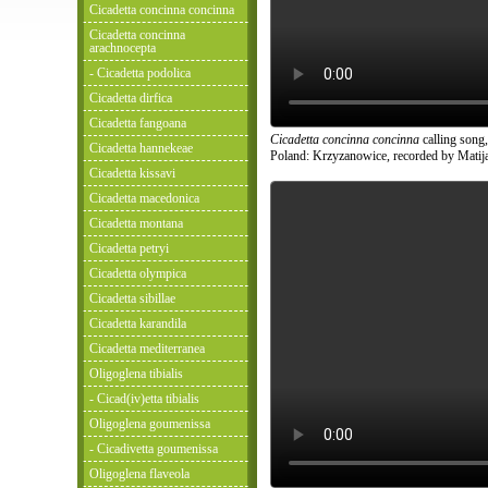
Cicadetta concinna concinna
Cicadetta concinna
arachnocepta
- Cicadetta podolica
Cicadetta dirfica
Cicadetta fangoana
Cicadetta concinna concinna
calling song,
Cicadetta hannekeae
Poland: Krzyzanowice, recorded by Matij
Cicadetta kissavi
Cicadetta macedonica
Cicadetta montana
Cicadetta petryi
Cicadetta olympica
Cicadetta sibillae
Cicadetta karandila
Cicadetta mediterranea
Oligoglena tibialis
- Cicad(iv)etta tibialis
Oligoglena goumenissa
- Cicadivetta goumenissa
Oligoglena flaveola