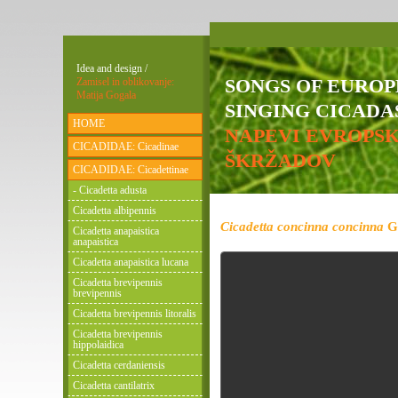
Idea and design /
SONGS OF EURO
Zamisel in oblikovanje:
Matija Gogala
SINGING CICADAS
HOME
NAPEVI EVROPS
CICADIDAE: Cicadinae
ŠKRŽADOV
CICADIDAE: Cicadettinae
- Cicadetta adusta
Cicadetta albipennis
Cicadetta concinna concinna
G
Cicadetta anapaistica
anapaistica
Cicadetta anapaistica lucana
Cicadetta brevipennis
brevipennis
Cicadetta brevipennis litoralis
Cicadetta brevipennis
hippolaidica
Cicadetta cerdaniensis
Cicadetta cantilatrix