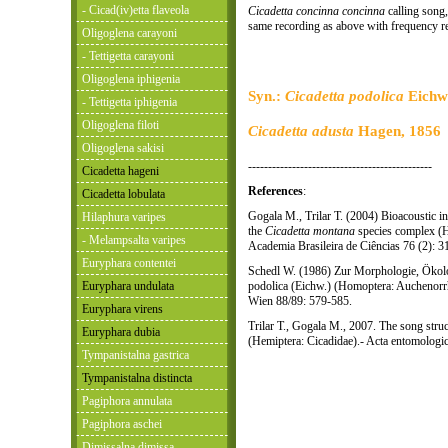
- Cicad(iv)etta flaveola
Cicadetta concinna concinna
calling song,
same recording as above with frequency r
Oligoglena carayoni
- Tettigetta carayoni
Oligoglena iphigenia
Syn.:
Cicadetta podolica
Eichw
- Tettigetta iphigenia
Oligoglena filoti
Cicadetta adusta
Hagen, 1856
Oligoglena sakisi
----------------------------------------------
Cicadetta hageni
References
:
Cicadetta lobulata
Gogala M., Trilar T. (2004) Bioacoustic i
Hilaphura varipes
the
Cicadetta montana
species complex (H
- Melampsalta varipes
Academia Brasileira de Ciências 76 (2): 
Euryphara contentei
Schedl W. (1986) Zur Morphologie, Ökolo
Euryphara undulata
podolica (Eichw.) (Homoptera: Auchenorrh
Wien 88/89: 579-585.
Euryphara virens
Trilar T., Gogala M., 2007. The song stru
Euryphara dubia
(Hemiptera: Cicadidae).- Acta entomologic
Tympanistalna gastrica
Tympanistalna distincta
Pagiphora annulata
Pagiphora aschei
Dimissalna dimissa