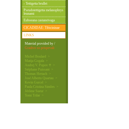
- Tettigetta brullei
Pseudotettigetta melanophrys
leunami
Euboeana castaneivaga
CICADIDAE: Tibicininae
LINKS
Material provided by /
Gradivo so prispevali:
Michel Boulard >
Matija Gogala >
Andrej V. Popov ♰ >
Stéphane Puissant >
Thomas Hertach >
José Alberto Quartau >
Kevin Gurcel >
Paula Cristina Simões >
Jérôme Sueur >
Tomi Trilar >