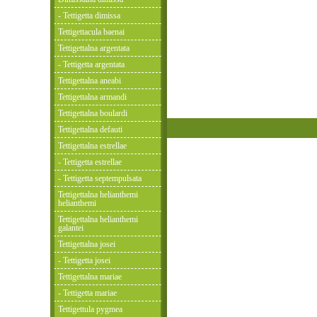
- Tettigetta dimissa
Tettigettacula baenai
Tettigettalna argentata
- Tettigetta argentata
Tettigettalna aneabi
Tettigettalna armandi
Tettigettalna boulardi
Tettigettalna defauti
Tettigettalna estrellae
- Tettigetta estrellae
- Tettigetta septempulsata
Tettigettalna helianthemi
helianthemi
Tettigettalna helianthemi
galantei
Tettigettalna josei
- Tettigetta josei
Tettigettalna mariae
- Tettigetta mariae
Tettigettula pygmea