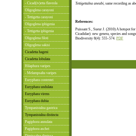
- Cicad(iv)etta flaveola
Tettigettalna aneabi
, same recording as ab
Oligoglena carayoni
- Tettigetta carayoni
References:
Oligoglena iphigenia
Puissant S., Sueur J. (2010) A hotspot for
- Tettigetta iphigenia
Cicadidae): new genera, species and song
Oligoglena filoti
Biodiversity 8(4): 555–574.
PDF
Oligoglena sakisi
Cicadetta hageni
Cicadetta lobulata
Hilaphura varipes
- Melampsalta varipes
Euryphara contentei
Euryphara undulata
Euryphara virens
Euryphara dubia
Tympanistalna gastrica
Tympanistalna distincta
Pagiphora annulata
Pagiphora aschei
Dimissalna dimissa