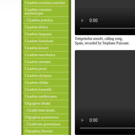
Cicadetta concinna concinna
Cicadetta concinna
arachnocepta
- Cicadetta podolica
Cicadetta dirfica
Cicadetta fangoana
Tettigettalna aneabi
, calling song,
Cicadetta hannekeae
Spain, recorded by Stephane Puissant.
Cicadetta kissavi
Cicadetta macedonica
Cicadetta montana
Cicadetta petryi
Cicadetta olympica
Cicadetta sibillae
Cicadetta karandila
Cicadetta mediterranea
Oligoglena tibialis
- Cicad(iv)etta tibialis
Oligoglena goumenissa
- Cicadivetta goumenissa
Oligoglena flaveola