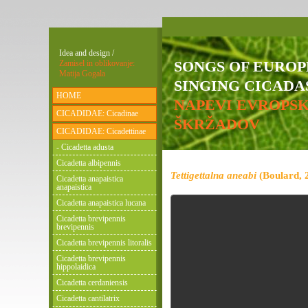
Idea and design /
SONGS OF EURO
Zamisel in oblikovanje:
Matija Gogala
SINGING CICADAS
HOME
NAPEVI EVROPS
CICADIDAE: Cicadinae
ŠKRŽADOV
CICADIDAE: Cicadettinae
- Cicadetta adusta
Cicadetta albipennis
Tettigettalna aneabi
(Boulard, 
Cicadetta anapaistica
anapaistica
Cicadetta anapaistica lucana
Cicadetta brevipennis
brevipennis
Cicadetta brevipennis litoralis
Cicadetta brevipennis
hippolaidica
Cicadetta cerdaniensis
Cicadetta cantilatrix