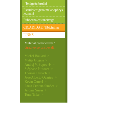
- Tettigetta brullei
Pseudotettigetta melanophrys
leunami
Euboeana castaneivaga
CICADIDAE: Tibicininae
LINKS
Material provided by /
Gradivo so prispevali:
Michel Boulard >
Matija Gogala >
Andrej V. Popov ♰ >
Stéphane Puissant >
Thomas Hertach >
José Alberto Quartau >
Kevin Gurcel >
Paula Cristina Simões >
Jérôme Sueur >
Tomi Trilar >