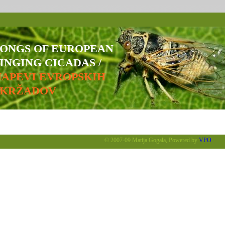
SONGS OF EUROPEAN
INGING CICADAS /
NAPEVI EVROPSKIH
ŠKRŽADOV
© 2007-09 Matija Gogala, Powered by
VPO