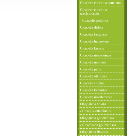
Cicadetta concinna concinna
Cicadetta concinna
arachnocepta
- Cicadetta podolica
Cicadetta dirfica
Cicadetta fangoana
Cicadetta hannekeae
Cicadetta kissavi
Cicadetta macedonica
Cicadetta montana
Cicadetta petryi
Cicadetta olympica
Cicadetta sibillae
Cicadetta karandila
Cicadetta mediterranea
Oligoglena tibialis
- Cicad(iv)etta tibialis
Oligoglena goumenissa
- Cicadivetta goumenissa
Oligoglena flaveola