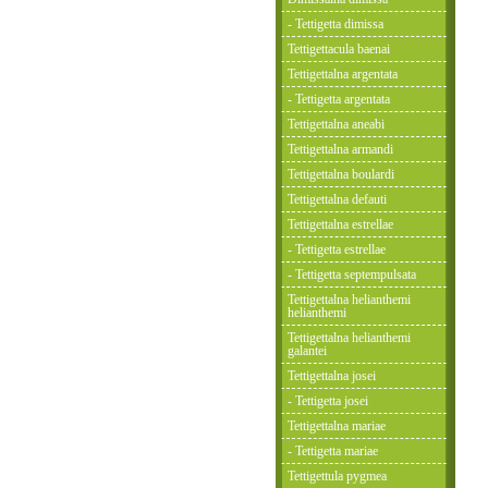
- Tettigetta dimissa
Tettigettacula baenai
Tettigettalna argentata
- Tettigetta argentata
Tettigettalna aneabi
Tettigettalna armandi
Tettigettalna boulardi
Tettigettalna defauti
Tettigettalna estrellae
- Tettigetta estrellae
- Tettigetta septempulsata
Tettigettalna helianthemi
helianthemi
Tettigettalna helianthemi
galantei
Tettigettalna josei
- Tettigetta josei
Tettigettalna mariae
- Tettigetta mariae
Tettigettula pygmea