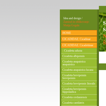
Idea and design /
Zamisel in oblikovanje:
Matija Gogala
S
HOME
CICADIDAE: Cicadinae
CICADIDAE: Cicadettinae
- Cicadetta adusta
Cicadetta albipennis
Cicadetta anapaistica
anapaistica
Cicadetta anapaistica lucana
Cicadetta brevipennis
brevipennis
Cicadetta brevipennis litoralis
Cicadetta brevipennis
hippolaidica
Cicadetta cerdaniensis
Cicadetta cantilatrix