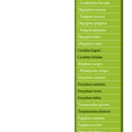
- Cicad(iv)etta flaveola
Oligoglena carayoni
- Tettigetta carayoni
Oligoglena iphigenia
- Tettigetta iphigenia
Oligoglena filoti
Oligoglena sakisi
Cicadetta hageni
Cicadetta lobulata
Hilaphura varipes
- Melampsalta varipes
Euryphara contentei
Euryphara undulata
Euryphara virens
Euryphara dubia
Tympanistalna gastrica
Tympanistalna distincta
Pagiphora annulata
Pagiphora aschei
Dimissalna dimissa