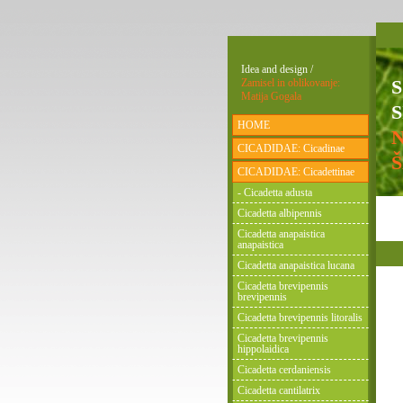
Idea and design /
Zamisel in oblikovanje:
Matija Gogala
S
HOME
CICADIDAE: Cicadinae
CICADIDAE: Cicadettinae
- Cicadetta adusta
Cicadetta albipennis
Cicadetta anapaistica
anapaistica
Cicadetta anapaistica lucana
Cicadetta brevipennis
brevipennis
Cicadetta brevipennis litoralis
Cicadetta brevipennis
hippolaidica
Cicadetta cerdaniensis
Cicadetta cantilatrix