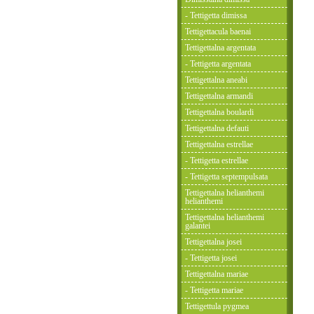
- Tettigetta dimissa
Tettigettacula baenai
Tettigettalna argentata
- Tettigetta argentata
Tettigettalna aneabi
Tettigettalna armandi
Tettigettalna boulardi
Tettigettalna defauti
Tettigettalna estrellae
- Tettigetta estrellae
- Tettigetta septempulsata
Tettigettalna helianthemi
helianthemi
Tettigettalna helianthemi
galantei
Tettigettalna josei
- Tettigetta josei
Tettigettalna mariae
- Tettigetta mariae
Tettigettula pygmea