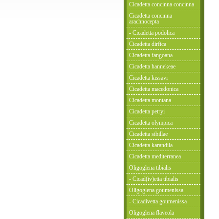
Cicadetta concinna concinna
Cicadetta concinna
arachnocepta
- Cicadetta podolica
Cicadetta dirfica
Cicadetta fangoana
Cicadetta hannekeae
Cicadetta kissavi
Cicadetta macedonica
Cicadetta montana
Cicadetta petryi
Cicadetta olympica
Cicadetta sibillae
Cicadetta karandila
Cicadetta mediterranea
Oligoglena tibialis
- Cicad(iv)etta tibialis
Oligoglena goumenissa
- Cicadivetta goumenissa
Oligoglena flaveola