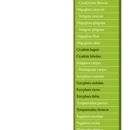
- Cicad(iv)etta flaveola
Oligoglena carayoni
- Tettigetta carayoni
Oligoglena iphigenia
- Tettigetta iphigenia
Oligoglena filoti
Oligoglena sakisi
Cicadetta hageni
Cicadetta lobulata
Hilaphura varipes
- Melampsalta varipes
Euryphara contentei
Euryphara undulata
Euryphara virens
Euryphara dubia
Tympanistalna gastrica
Tympanistalna distincta
Pagiphora annulata
Pagiphora aschei
Dimissalna dimissa