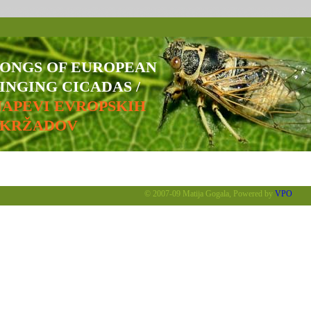
SONGS OF EUROPEAN
INGING CICADAS /
NAPEVI EVROPSKIH
ŠKRŽADOV
© 2007-09 Matija Gogala, Powered by
VPO