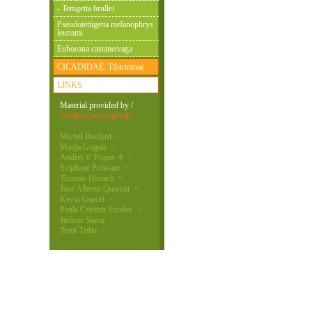
- Tettigetta brullei
Pseudotettigetta melanophrys
leunami
Euboeana castaneivaga
CICADIDAE: Tibicininae
LINKS
Material provided by /
Gradivo so prispevali:
Michel Boulard >
Matija Gogala >
Andrej V. Popov ♰ >
Stéphane Puissant >
Thomas Hertach >
José Alberto Quartau >
Kevin Gurcel >
Paula Cristina Simões >
Jérôme Sueur >
Tomi Trilar >