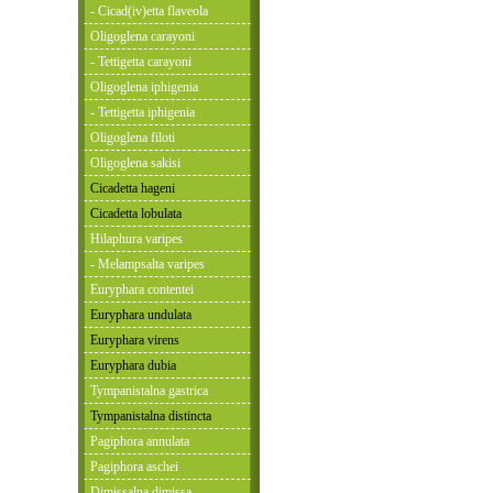
- Cicad(iv)etta flaveola
Oligoglena carayoni
- Tettigetta carayoni
Oligoglena iphigenia
- Tettigetta iphigenia
Oligoglena filoti
Oligoglena sakisi
Cicadetta hageni
Cicadetta lobulata
Hilaphura varipes
- Melampsalta varipes
Euryphara contentei
Euryphara undulata
Euryphara virens
Euryphara dubia
Tympanistalna gastrica
Tympanistalna distincta
Pagiphora annulata
Pagiphora aschei
Dimissalna dimissa