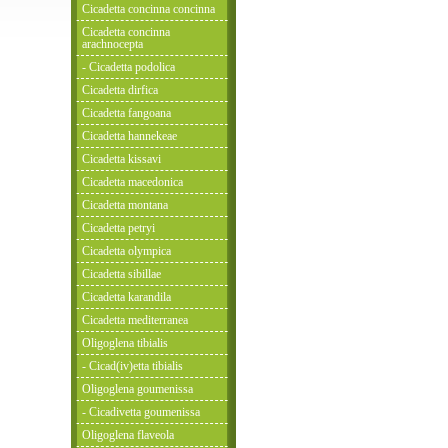
Cicadetta concinna concinna
Cicadetta concinna
arachnocepta
- Cicadetta podolica
Cicadetta dirfica
Cicadetta fangoana
Cicadetta hannekeae
Cicadetta kissavi
Cicadetta macedonica
Cicadetta montana
Cicadetta petryi
Cicadetta olympica
Cicadetta sibillae
Cicadetta karandila
Cicadetta mediterranea
Oligoglena tibialis
- Cicad(iv)etta tibialis
Oligoglena goumenissa
- Cicadivetta goumenissa
Oligoglena flaveola