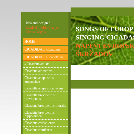
Idea and design /
SONGS OF EURO
Zamisel in oblikovanje:
Matija Gogala
SINGING CICADAS
HOME
NAPEVI EVROPS
CICADIDAE: Cicadinae
ŠKRŽADOV
CICADIDAE: Cicadettinae
- Cicadetta adusta
Cicadetta albipennis
Cicadetta anapaistica
anapaistica
Cicadetta anapaistica lucana
Cicadetta brevipennis
brevipennis
Cicadetta brevipennis litoralis
Cicadetta brevipennis
hippolaidica
Cicadetta cerdaniensis
Cicadetta cantilatrix