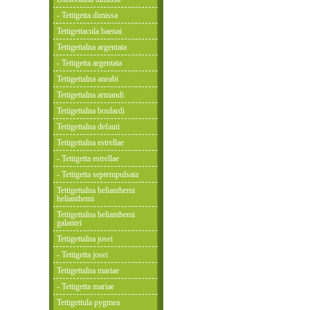
- Tettigetta dimissa
Tettigettacula baenai
Tettigettalna argentata
- Tettigetta argentata
Tettigettalna aneabi
Tettigettalna armandi
Tettigettalna boulardi
Tettigettalna defauti
Tettigettalna estrellae
- Tettigetta estrellae
- Tettigetta septempulsata
Tettigettalna helianthemi
helianthemi
Tettigettalna helianthemi
galantei
Tettigettalna josei
- Tettigetta josei
Tettigettalna mariae
- Tettigetta mariae
Tettigettula pygmea