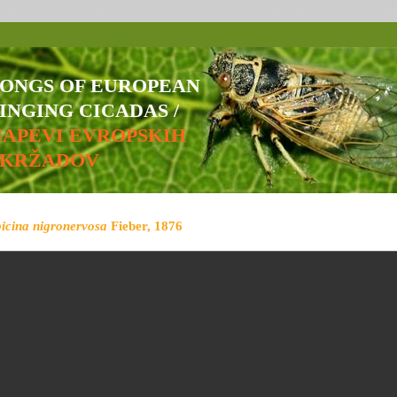
SONGS OF EUROPEAN
INGING CICADAS /
NAPEVI EVROPSKIH
ŠKRŽADOV
bicina nigronervosa
Fieber, 1876