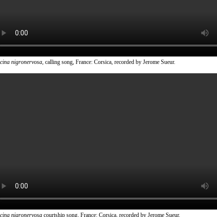
icina nigronervosa
, calling song, France: Corsica, recorded by Jerome Sueur.
icina nigronervosa
courtship song, France: Corsica, recorded by Jerome Sueur.