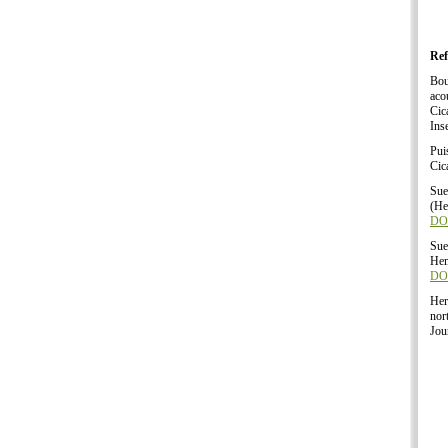
Ref
Bou
aco
Cic
Ins
Pui
Cic
Sue
(He
DOI
Sue
Hem
DOI
Her
nor
Jou