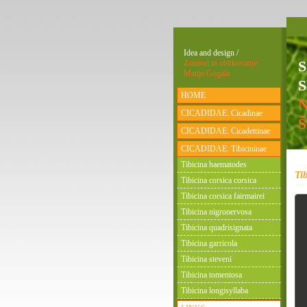
Idea and design /
Zamisel in oblikovanje:
Matija Gogala
S
HOME
CICADIDAE: Cicadinae
CICADIDAE: Cicadettinae
CICADIDAE: Tibicininae
Tibicina haematodes
Ti
Tibicina corsica corsica
Tibicina corsica fairmairei
Tibicina nigronervosa
Tibicina quadrisignata
Tibicina garricola
Tibicina steveni
Tibicina tomentosa
Tibicina longisyllaba