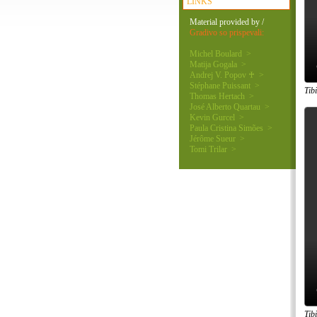
LINKS
Material provided by /
Gradivo so prispevali:
Michel Boulard >
Matija Gogala >
Andrej V. Popov ♰ >
Stéphane Puissant >
Tib
Thomas Hertach >
José Alberto Quartau >
Kevin Gurcel >
Paula Cristina Simões >
Jérôme Sueur >
Tomi Trilar >
Tib