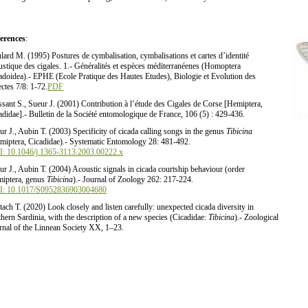
erences
:
lard M. (1995) Postures de cymbalisation, cymbalisations et cartes d’identité
ustique des cigales. 1.- Généralités et espèces méditerranéenes (Homoptera
adoidea).- EPHE (Ecole Pratique des Hautes Etudes), Biologie et Evolution des
ectes 7/8: 1-72.
PDF
ssant S., Sueur J. (2001) Contribution à l’étude des Cigales de Corse [Hemiptera,
adidae].- Bulletin de la Société entomologique de France, 106 (5) : 429-436.
ur J., Aubin T. (2003) Specificity of cicada calling songs in the genus
Tibicina
miptera, Cicadidae).- Systematic Entomology 28: 481-492.
: 10.1046/j.1365-3113.2003.00222.x
ur J., Aubin T. (2004) Acoustic signals in cicada courtship behaviour (order
iptera, genus
Tibicina
).- Journal of Zoology 262: 217-224.
: 10.1017/S0952836903004680
tach T. (2020) Look closely and listen carefully: unexpected cicada diversity in
thern Sardinia, with the description of a new species (Cicadidae:
Tibicina
).- Zoological
rnal of the Linnean Society XX, 1–23.