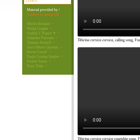
LINKS
Material provided by /
Gradivo so prispevali:
Michel Boulard >
Matija Gogala >
Andrej V. Popov ♰ >
Stéphane Puissant >
Tibicina corsica corsica
, calling song, Fr
Thomas Hertach >
José Alberto Quartau >
Kevin Gurcel >
Paula Cristina Simões >
Jérôme Sueur >
Tomi Trilar >
Tibicina corsica corsica
courtship song, F