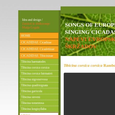
Idea and design /
SONGS OF EURO
Zamisel in oblikovanje:
Matija Gogala
SINGING CICADAS
HOME
NAPEVI EVROPS
CICADIDAE: Cicadinae
ŠKRŽADOV
CICADIDAE: Cicadettinae
CICADIDAE: Tibicininae
Tibicina haematodes
Tibicina corsica corsica
Rambur
Tibicina corsica corsica
Tibicina corsica fairmairei
Tibicina nigronervosa
Tibicina quadrisignata
Tibicina garricola
Tibicina steveni
Tibicina tomentosa
Tibicina longisyllaba