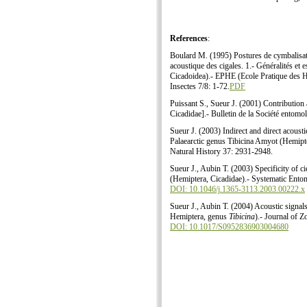
References
:
Boulard M. (1995) Postures de cymbalisatio
acoustique des cigales. 1.- Généralités e
Cicadoidea).- EPHE (Ecole Pratique des Ha
Insectes 7/8: 1-72.
PDF
Puissant S., Sueur J. (2001) Contribution 
Cicadidae].- Bulletin de la Société entom
Sueur J. (2003) Indirect and direct acousti
Palaearctic genus Tibicina Amyot (Hemipt
Natural History 37: 2931-2948.
Sueur J., Aubin T. (2003) Specificity of c
(Hemiptera, Cicadidae).- Systematic Ento
DOI: 10.1046/j.1365-3113.2003.00222.x
Sueur J., Aubin T. (2004) Acoustic signals
Hemiptera, genus
Tibicina
).- Journal of 
DOI: 10.1017/S0952836903004680