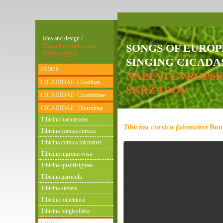
Idea and design /
SONGS OF EURO
Zamisel in oblikovanje:
Matija Gogala
SINGING CICADAS
HOME
NAPEVI EVROPS
CICADIDAE: Cicadinae
ŠKRŽADOV
CICADIDAE: Cicadettinae
CICADIDAE: Tibicininae
Tibicina haematodes
Tibicina corsica fairmairei
Boul
Tibicina corsica corsica
Tibicina corsica fairmairei
Tibicina nigronervosa
Tibicina quadrisignata
Tibicina garricola
Tibicina steveni
Tibicina tomentosa
Tibicina longisyllaba