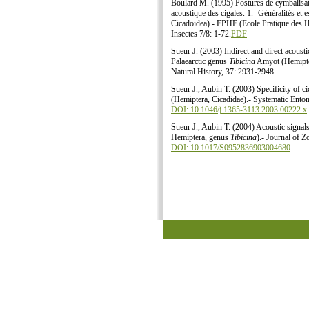
Boulard M. (1995) Postures de cymbalisatio
acoustique des cigales. 1.- Généralités e
Cicadoidea).- EPHE (Ecole Pratique des Ha
Insectes 7/8: 1-72.
PDF
Sueur J. (2003) Indirect and direct acousti
Palaearctic genus
Tibicina
Amyot (Hemipter
Natural History, 37: 2931-2948.
Sueur J., Aubin T. (2003) Specificity of c
(Hemiptera, Cicadidae).- Systematic Ento
DOI: 10.1046/j.1365-3113.2003.00222.x
Sueur J., Aubin T. (2004) Acoustic signals
Hemiptera, genus
Tibicina
).- Journal of 
DOI: 10.1017/S0952836903004680