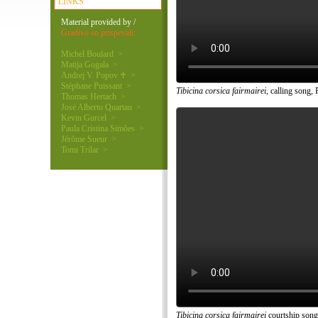
LINKS
Material provided by /
Gradivo so prispevali:
Michel Boulard >
Matija Gogala >
Andrej V. Popov ♰ >
Stéphane Puissant >
Tibicina corsica fairmairei
, calling song,
Thomas Hertach >
José Alberto Quartau >
Kevin Gurcel >
Paula Cristina Simões >
Jérôme Sueur >
Tomi Trilar >
Tibicina corsica fairmairei
courtship song