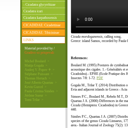
- Cicadatra glycyrrhizae
Cicadatra icari
Cicadatra karpathosensis
CICADIDAE: Cicadettinae
CICADIDAE: Tibicininae
Cicada mordoganensis
, calling song,
LINKS
Greece: island Samos, recorded by Paula 
Material provided by /
Gradivo so prispevali:
References:
Michel Boulard >
Boulard M. (1995) Postures de cymbalisatio
Matija Gogala >
acoustique des cigales. 1.- Généralités e
Andrej V. Popov ♰ >
Cicadoidea).- EPHE (Ecole Pratique des Ha
Stéphane Puissant >
Insectes 7/8: 1-72.
PDF
Thomas Hertach >
José Alberto Quartau >
Gogala M., Trilar T. (2014) Distribution 
Kevin Gurcel >
Evia and adjacent islands in Greece.- Act
Paula Cristina Simões >
Jérôme Sueur >
Simoes P.C., Boulard M., Rebelo M.T., D
Tomi Trilar >
Quartau J.A. (2000) Differences in the mal
Cicada
(Hemiptera: Cicadoidea) in Greece
440.
Simões P.C., Quartau J.A. (2007) Distribut
species of the genus
Cicada
Linnaeus, 175
area.- Italian Journal of Zoology 75(2): 1