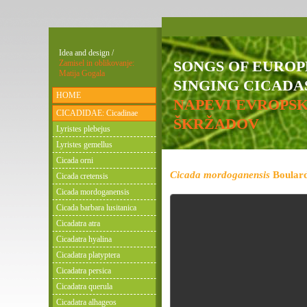
Idea and design /
SONGS OF EURO
Zamisel in oblikovanje:
Matija Gogala
SINGING CICADAS
HOME
NAPEVI EVROPS
CICADIDAE: Cicadinae
ŠKRŽADOV
Lyristes plebejus
Lyristes gemellus
Cicada orni
Cicada mordoganensis
Boulard
Cicada cretensis
Cicada mordoganensis
Cicada barbara lusitanica
Cicadatra atra
Cicadatra hyalina
Cicadatra platyptera
Cicadatra persica
Cicadatra querula
Cicadatra alhageos