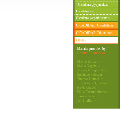
- Cicadatra glycyrrhizae
Cicadatra icari
Cicadatra karpathosensis
CICADIDAE: Cicadettinae
CICADIDAE: Tibicininae
LINKS
Material provided by /
Gradivo so prispevali:
Michel Boulard >
Matija Gogala >
Andrej V. Popov ♰ >
Stéphane Puissant >
Thomas Hertach >
José Alberto Quartau >
Kevin Gurcel >
Paula Cristina Simões >
Jérôme Sueur >
Tomi Trilar >