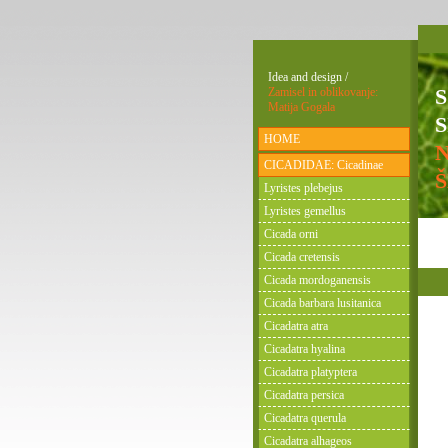
Idea and design /
Zamisel in oblikovanje:
Matija Gogala
S
HOME
CICADIDAE: Cicadinae
Lyristes plebejus
Lyristes gemellus
Cicada orni
Cicada cretensis
Cicada mordoganensis
Cicada barbara lusitanica
Cicadatra atra
Cicadatra hyalina
Cicadatra platyptera
Cicadatra persica
Cicadatra querula
Cicadatra alhageos