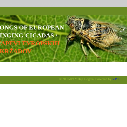
SONGS OF EUROPEAN
INGING CICADAS /
NAPEVI EVROPSKIH
ŠKRŽADOV
© 2007-09 Matija Gogala, Powered by
VPO